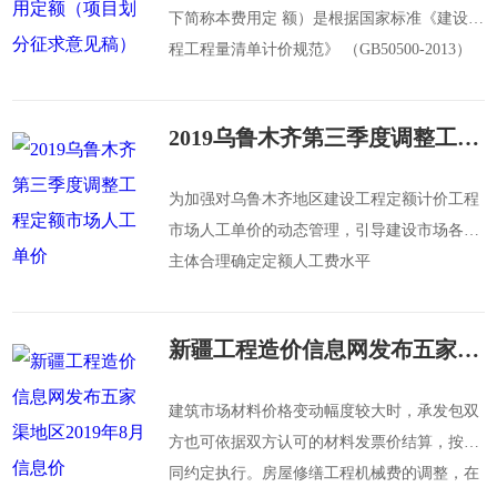
下简称本费用定 额）是根据国家标准《建设工
程工程量清单计价规范》 （GB50500-2013）
和建设部、财政部《关于印发〈建筑安装工程
费 用项目组成〉的通知》（建标[2013]44 号）
2019乌鲁木齐第三季度调整工程定额市场人工单价
文件精神及有关规定，并 结合我区实际情况进
行编制的。
为加强对乌鲁木齐地区建设工程定额计价工程
市场人工单价的动态管理，引导建设市场各方
主体合理确定定额人工费水平
新疆工程造价信息网发布五家渠地区2019年8月信息价
建筑市场材料价格变动幅度较大时，承发包双
方也可依据双方认可的材料发票价结算，按合
同约定执行。房屋修缮工程机械费的调整，在