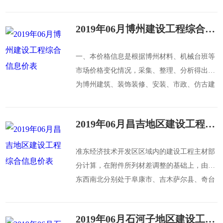
1999年《新疆维吾尔自治区房屋修缮工程预算
定额》的基础上，以定额内机械费加中小型机
2019年06月博州建设工程综合信息价表
械费为基数上调546%，调整部分只计税金。
一、本价格信息是根据博州材料、机械台班等
市场价格变化情况，采集、整理、分析得出。
为博州建筑、装饰装修、安装、市政、仿古建
筑及园林、房屋修缮及抗震加固等工程投资估
算
2019年06月昌吉地区建设工程综合信息价表
准东经济技术开发区区域内的建设工程主材部
分计算，在附件所列材差调整的基础上，由于
东西南北分别处于阜康市、吉木萨尔县、奇台
县、木垒县境内，建设单位应分别根据建设地
所处就近县市城区与建设所在处距离再计算超
2019年06月石河子地区建设工程综合信息价表
距离运费计入（运价单价可参照新道秘